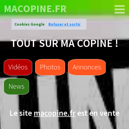
MACOPINE.FR
Cookies Google
Refuser et sortir
TOUT SUR MA COPINE !
Vidéos
Photos
Annonces
News
Le site
macopine.fr
est en vente